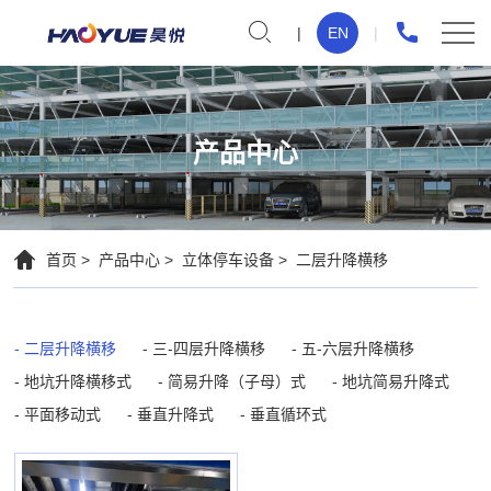
二
EN
层
升
降
产品中心
横
移
首页
产品中心
立体停车设备
二层升降横移
二层升降横移
三-四层升降横移
五-六层升降横移
地坑升降横移式
简易升降（子母）式
地坑简易升降式
平面移动式
垂直升降式
垂直循环式