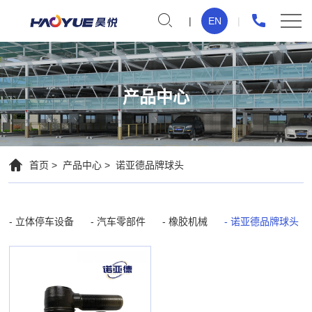
诺
EN
亚
德
品
产品中心
牌
球
头
首页
产品中心
诺亚德品牌球头
立体停车设备
汽车零部件
橡胶机械
诺亚德品牌球头