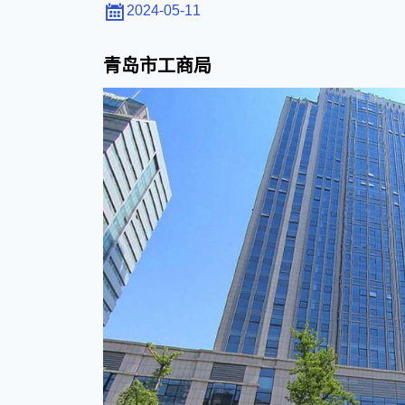
青
2024-05-11
岛
青岛市工商局
市
工
商
局、
农
业
发
展