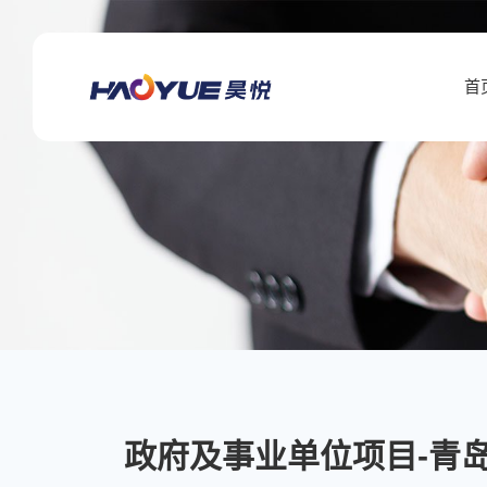
政
府
首
及
事
业
单
位
项
目-
政府及事业单位项目-青