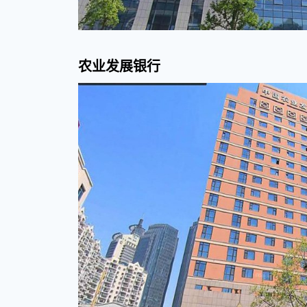
银
行、
农业发展银行
中
国
银
行
黄
岛
支