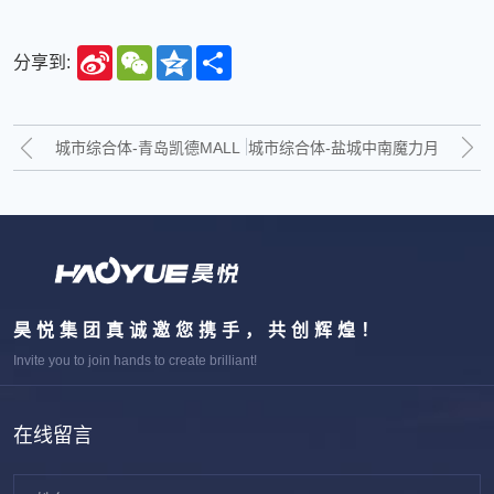
Sina
WeChat
Qzone
Share
分享到:
Weibo
城市综合体-青岛凯德MALL
城市综合体-盐城中南魔力月
新都心、奥克斯广场、滨州
光、济南欧亚大观商都
喜悦城
昊悦集团真诚邀您携手，共创辉煌！
Invite you to join hands to create brilliant!
在线留言