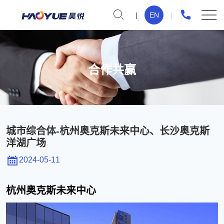
城
EN
市
综
合
合作共赢
体-
杭
州
奥
城市综合体-杭州奥克斯未来中心、长沙奥克斯
克
洋湖广场
斯
2024-05-11
未
杭州奥克斯未来中心
来
中