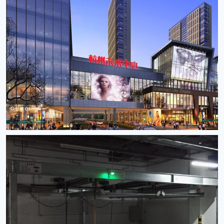
心、
长
沙
奥
克
斯
洋
湖
广
场