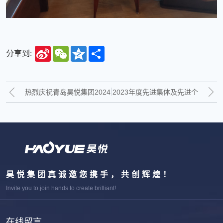
Sina
WeChat
Qzone
Share
分享到:
Weibo
热烈庆祝青岛昊悦集团2024
2023年度先进集体及先进个
年年会圆满成功
人表彰大会
昊悦集团真诚邀您携手，共创辉煌！
Invite you to join hands to create brilliant!
在线留言